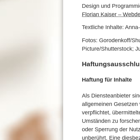
Design und Programmi
Florian Kaiser – Webd
Textliche Inhalte: Ann
Fotos: Gorodenkoff/Shu
Picture/Shutterstock; 
Haftungsausschlus
Haftung für Inhalte
Als Diensteanbieter si
allgemeinen Gesetzen v
verpflichtet, übermitt
Umständen zu forschen,
oder Sperrung der Nut
unberührt. Eine diesbe