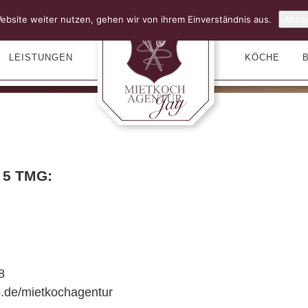
ebsite weiter nutzen, gehen wir von ihrem Einverständnis aus.
Akzep
LEISTUNGEN
KÖCHE
 5 TMG:
8
o.de/mietkochagentur